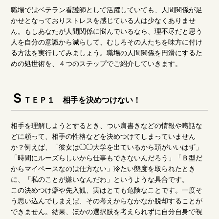
職場ではベテラン看護師として活躍していても、人間関係が足
かせとなっておりストレスを感じている人は少なくありませ
ん。もしあなたが人間関係に悩んでいるなら、理不尽だと思う
人を自分の意識から減らして、むしろその人たちを味方に付け
る方法を実行してみましょう。職場の人間関係を円滑にするた
めの処世術を、４つのステップでご紹介していきます。
Ｓ
ＴＥＰ１ 相手を決めつけない！
相手を理解しようとするとき、つい肩書きなどの情報や噂話な
どに頼って、相手の性格などを決めつけてしまっていません
か？例えば、「彼女は◯◯大学を出ているから頭がいいはず」
「時間にルーズらしいから仕事もできないんだろう」「Ｂ型だ
からマイペースなのは仕方ない」冷たい態度を取られたとき
に、「私のことが嫌いなんだわ」というような具合です。
この決めつけ癖や先入観、実はとても危険なことです。一度そ
う思い込んでしまえば、その考えからなかなか脱却することが
できません。結果、ほかの選択肢を考えられずに自分自身で視