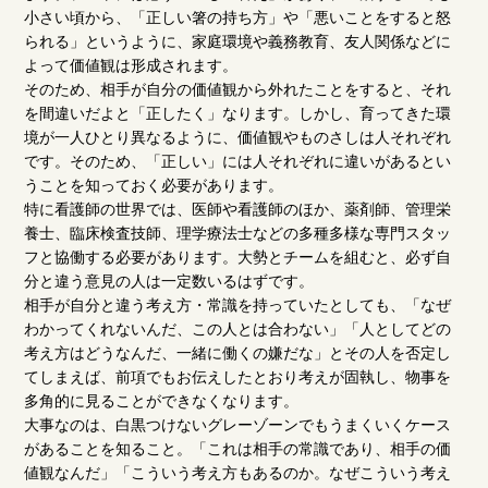
小さい頃から、「正しい箸の持ち方」や「悪いことをすると怒
られる」というように、家庭環境や義務教育、友人関係などに
よって価値観は形成されます。
そのため、相手が自分の価値観から外れたことをすると、それ
を間違いだよと「正したく」なります。しかし、育ってきた環
境が一人ひとり異なるように、価値観やものさしは人それぞれ
です。そのため、「正しい」には人それぞれに違いがあるとい
うことを知っておく必要があります。
特に看護師の世界では、医師や看護師のほか、薬剤師、管理栄
養士、臨床検査技師、理学療法士などの多種多様な専門スタッ
フと協働する必要があります。大勢とチームを組むと、必ず自
分と違う意見の人は一定数いるはずです。
相手が自分と違う考え方・常識を持っていたとしても、「なぜ
わかってくれないんだ、この人とは合わない」「人としてどの
考え方はどうなんだ、一緒に働くの嫌だな」とその人を否定し
てしまえば、前項でもお伝えしたとおり考えが固執し、物事を
多角的に見ることができなくなります。
大事なのは、白黒つけないグレーゾーンでもうまくいくケース
があることを知ること。「これは相手の常識であり、相手の価
値観なんだ」「こういう考え方もあるのか。なぜこういう考え