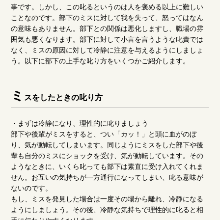
事です。しかし、この叱るというのは人を褒める以上に難しい
ことなのです。部下のミスに対して我を失って、怒ってはなん
の意味もありません。部下との関係は悪化しますし、職場の雰
囲気も悪くなります。部下に対して小言を言うような叱責では
なく、ミスの原因に対して冷静に注意を与えるようにしましょ
う。以下に部下の上手な叱り方をいくつかご紹介します。
ミ
スをしたときの叱り方
・まずは冷静になり、理性的に叱りましょう
部下や後輩がミスをすると、つい「カッ！」と頭に血がのぼ
り、気が動転してしまいます。同じようにミスをした部下や後
輩も自分のミスにショックを受け、気が動転しています。その
ようなときに、いくら叱っても部下は素直に受け入れてくれま
せん。お互いの気持ちが一方通行になってしまい、叱る意味が
ないのです。
もし、ミスを発見した場合は一度その場から離れ、冷静になる
ようにしましょう。その後、冷静な気持ちで理性的に叱ると相