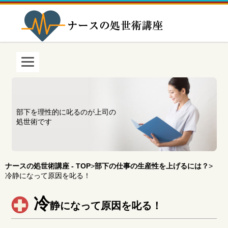
部下を理性的に叱るのが上司の
処世術です
ナースの処世術講座 - TOP
>
部下の仕事の生産性を上げるには？
>
冷静になって原因を叱る！
冷
静になって原因を叱る！