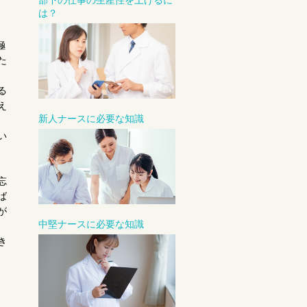
部下の仕事の生産性を上げるに
は？
極
た
る
え
新人ナースに必要な知識
い
忘
ば
が
中堅ナースに必要な知識
き