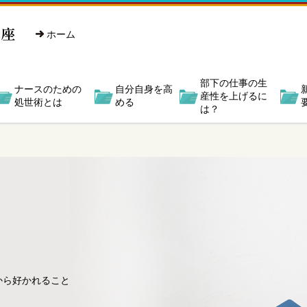
ホーム
部下の仕事の生
ナースのための
自分自身を高
産性を上げるに
処世術とは
める
は？
から好かれること