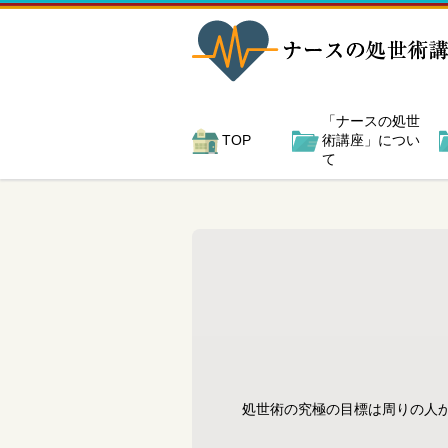
「ナースの処世
TOP
術講座」につい
て
処世術の究極の目標は周りの人