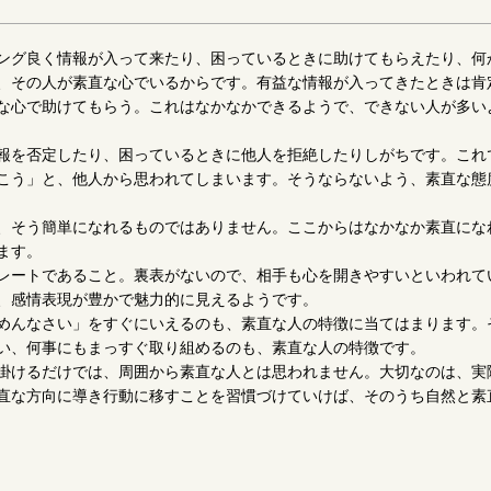
ング良く情報が入って来たり、困っているときに助けてもらえたり、何
、その人が素直な心でいるからです。有益な情報が入ってきたときは肯
な心で助けてもらう。これはなかなかできるようで、できない人が多い
報を否定したり、困っているときに他人を拒絶したりしがちです。これ
こう」と、他人から思われてしまいます。そうならないよう、素直な態
、そう簡単になれるものではありません。ここからはなかなか素直にな
ます。
レートであること。裏表がないので、相手も心を開きやすいといわれて
、感情表現が豊かで魅力的に見えるようです。
めんなさい」をすぐにいえるのも、素直な人の特徴に当てはまります。
い、何事にもまっすぐ取り組めるのも、素直な人の特徴です。
掛けるだけでは、周囲から素直な人とは思われません。大切なのは、実
直な方向に導き行動に移すことを習慣づけていけば、そのうち自然と素