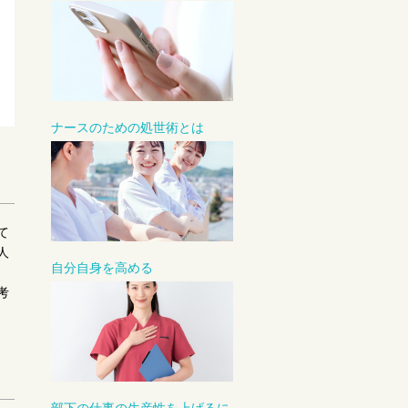
ナースのための処世術とは
て
人
自分自身を高める
考