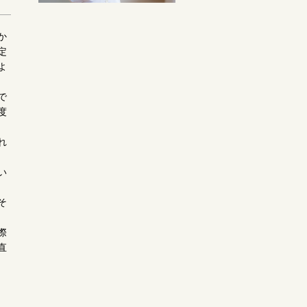
か
定
よ
で
度
れ
い
そ
際
直