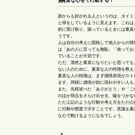
直な心をで行動する！
誰からも好かれる人というのは、タイミ
と得をしているように見えます。これは
的に受け取り、困っているときには素直
うです。
人は自分の考えに固執して他人からの情
は「あの人に言っても無駄」「放ってお
でいることが大切です。
ただ、漠然と素直になりたいと思っても
ない人のために、素直な人の特徴を教え
素直な人の特徴は、まず感情表現がスト
ます。同様に感情が顔に現れやすい人も
また、先程述べた「ありがとう」や「ご
のほか弱点をさらけ出せる、嘘をつかな
ただ上記のような行動や考え方をただ心
に行動や態度で示すことです。意識を素
な心で動けるようになるでしょう。